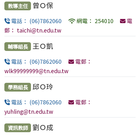
曾Ｏ保
114年度決算書-文山國小
教導主任
臺南市北門區文山國民小學 115 學年度普通班長期
電話： (06)7862060
網電： 254010
電
代理教師甄選簡章(一次公告分次招考)
郵： taichi@tn.edu.tw
轉知「114-115年度COVID-19疫苗接種計畫」公費接
王Ｏ凱
種對象擴大為「滿6個月以上尚未接種之民眾」措施，延
輔導組長
長至115年9月28日止。
電話： (06)7862060
電郵：
文山國小115學年度各班級導師配置名單
wlk99999999@tn.edu.tw
教育部國民及學前教育署「國民中小學課程及教學資
邱Ｏ玲
學務組長
源整合平臺」（簡稱CIRN）網站遷站並啟用新網址
電話： (06)7862060
電郵：
臺南市北門區文山國民小學115學年度長期代理教師
甄選第3次招考結果公告
yuhling@tn.edu.tw
臺南市北門區文山國民小學115學年度長期代理教師
劉Ｏ成
資訊教師
甄選第2次招考結果暨第3次招考公告