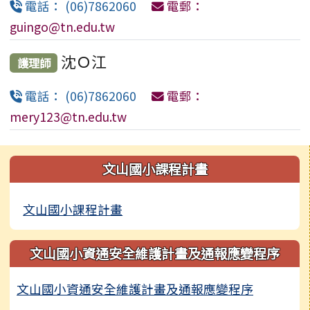
電話： (06)7862060
電郵：
本市布可星球網站例行性維護停機公告
guingo@tn.edu.tw
臺南市北門區文山國民小學115學年度一般科、美術
科長期代理教師第一次招考結果暨第二次招考公告
沈Ｏ江
護理師
宣導落實花生、堅果及其相關製品之衛生安全管理，
電話： (06)7862060
電郵：
以防治黃麴毒素之污染發生
mery123@tn.edu.tw
114年度決算書-文山國小
左邊區域內容
臺南市北門區文山國民小學 115 學年度普通班長期
文山國小課程計畫
代理教師甄選簡章(一次公告分次招考)
文山國小課程計畫
文山國小資通安全維護計畫及通報應變程序
文山國小資通安全維護計畫及通報應變程序