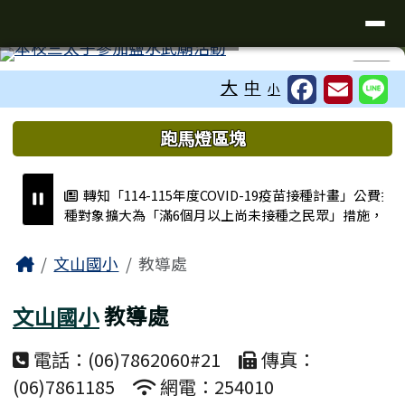
台南市文山國小
導覽列
跳至主內容區
工具列
⏸
大
中
小
頁尾區域
上中區域內容
跑馬燈區塊
轉知「114-115年度COVID-19疫苗接種計畫」公費接
種對象擴大為「滿6個月以上尚未接種之民眾」措施，延
長至115年9月28日止。
主內容區域
Home
文山國小
教導處
文山國小115學年度各班級導師配置名單
文山國小
教導處
教育部國民及學前教育署「國民中小學課程及教學資
源整合平臺」（簡稱CIRN）網站遷站並啟用新網址
電話：(06)7862060#21
傳真：
臺南市北門區文山國民小學115學年度長期代理教師
(06)7861185
網電：254010
甄選第3次招考結果公告