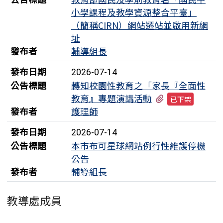
小學課程及教學資源整合平臺」
文山國小115學年度各班級導師配置名單
（簡稱CIRN）網站遷站並啟用新網
址
教育部國民及學前教育署「國民中小學課程及教學資
發布者
輔導組長
源整合平臺」（簡稱CIRN）網站遷站並啟用新網址
發布日期
2026-07-14
臺南市北門區文山國民小學115學年度長期代理教師
甄選第3次招考結果公告
公告標題
轉知校園性教育之「家長『全面性
有1個附檔
教育』專題演講活動
已下架
臺南市北門區文山國民小學115學年度長期代理教師
發布者
護理師
甄選第2次招考結果暨第3次招考公告
發布日期
2026-07-14
本市布可星球網站例行性維護停機公告
公告標題
本市布可星球網站例行性維護停機
公告
臺南市北門區文山國民小學115學年度一般科、美術
發布者
輔導組長
科長期代理教師第一次招考結果暨第二次招考公告
宣導落實花生、堅果及其相關製品之衛生安全管理，
教導處成員
以防治黃麴毒素之污染發生