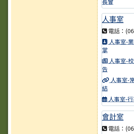
告
長會
臺
人事室
第3
電話：(06)
本
人事室-
掌
臺
招考
人事室-
告
宣
人事室-
染發
結
1
人事室-行
臺
會計室
公告
電話：(06)