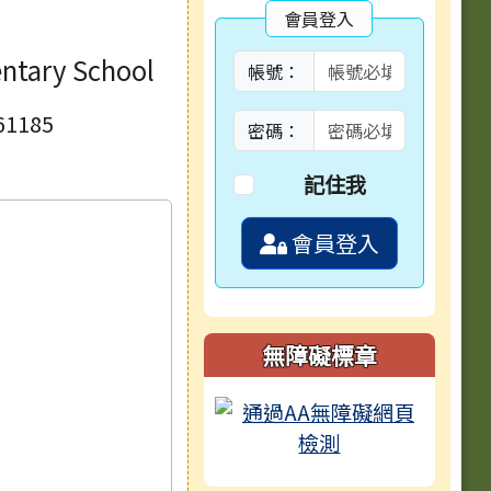
第3次招考結果公
會員登入
ntary School
帳號：
第2次招考結果暨
1185
密碼：
記住我
長期代理教師第一次
會員登入
防治黃麴毒素之污
無障礙標章
教師甄選簡章(一次