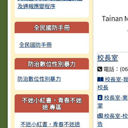
臺
及通報應變程序
告
Tainan 
臺
全民國防手冊
第3
本
全民國防手冊
校長室
臺
防治數位性別暴力
招考
電話：(06)
宣
防治數位性別暴力
校長室-
染發
校長
校長室-
1
不迷小紅書，青春不迷
掌
途 專區
臺
校長室-
公告
告
不迷小紅書，青春不迷途