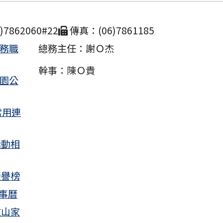
導落實花生、堅果及其相關製品之衛生安全管理，以
生
7862060#22
傳真：(06)7861185
業務職
總務主任：謝Ｏ杰
14年度決算書-文山國小
幹事：陳Ｏ貴
南市北門區文山國民小學 115 學年度普通班長期代理
校園公
分次招考)
常用連
知「114-115年度COVID-19疫苗接種計畫」公費接
上尚未接種之民眾」措施，延長至115年9月28日止。
活動相
山國小115學年度各班級導師配置名單
育部國民及學前教育署「國民中小學課程及教學資源
榮譽榜
RN）網站遷站並啟用新網址
事曆
南市北門區文山國民小學115學年度長期代理教師甄選
文山家