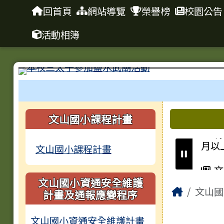
台南市文山國小
導覽列
跳至主內容區
回首頁
網站導覽
榮譽榜
校園公告
活動相簿
工具列
頁尾區域
左邊區域內容
上中區
文山國小課程計畫
轉
月以
文山國小課程計畫
文
文山國小資通安全維護
主內容
教
Home
文山國
計畫及通報應變程序
CI
文山國小資通安全維護計畫