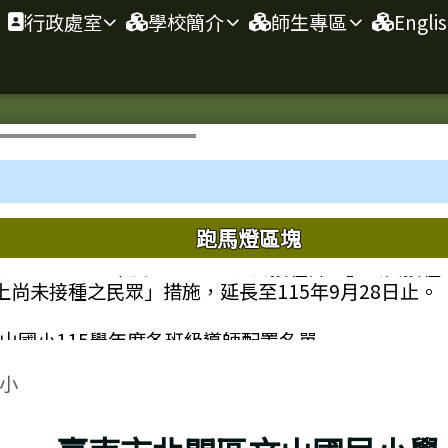
行政處室
學校簡介
師生專區
Engli
域內容
跑馬燈區塊
知「114-115年度COVID-19疫苗接種計畫」公費接
上尚未接種之民眾」措施，延長至115年9月28日止。
山國小115學年度各班級導師配置名單
區域
育部國民及學前教育署「國民中小學課程及教學資源
小
RN）網站遷站並啟用新網址