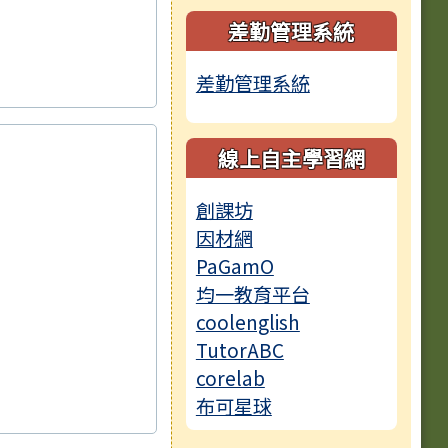
種對象擴大為「滿6個
差勤管理系統
差勤管理系統
整合平臺」（簡稱
線上自主學習網
創課坊
第3次招考結果公
因材網
PaGamO
第2次招考結果暨
均一教育平台
coolenglish
TutorABC
corelab
布可星球
長期代理教師第一次