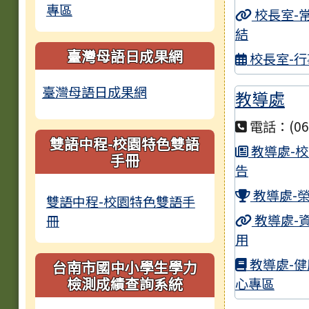
專區
轉
校長室-
月以
結
臺灣母語日成果網
校長室-行
文
臺灣母語日成果網
教導處
教
CI
電話：(06)
雙語中程-校園特色雙語
臺
教導處-
手冊
告
告
教導處-
臺
雙語中程-校園特色雙語手
第3
教導處-
冊
用
本
教導處-健
台南市國中小學生學力
臺
檢測成績查詢系統
心專區
招考