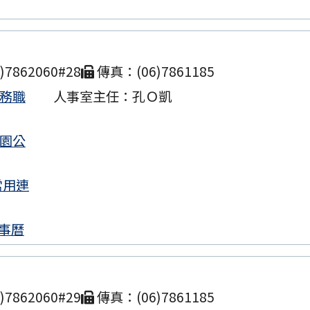
南市北門區文山國民小學115學年度長期代理教師甄選
次招考公告
7862060#28
傳真：(06)7861185
市布可星球網站例行性維護停機公告
業務職
人事室主任：孔Ｏ凱
南市北門區文山國民小學115學年度一般科、美術科
結果暨第二次招考公告
校園公
導落實花生、堅果及其相關製品之衛生安全管理，以
常用連
生
14年度決算書-文山國小
事曆
南市北門區文山國民小學 115 學年度普通班長期代理
分次招考)
7862060#29
傳真：(06)7861185