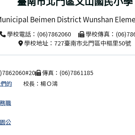
臺南市北門區文山國民小學
南市北門區文山國民小學115學年度長期代理教師甄選
Municipal Beimen District Wunshan Eleme
南市北門區文山國民小學115學年度長期代理教師甄選
次招考公告
學校電話：(06)7862060
學校傳真：(06)786
學校地址：727臺南市北門區中樞里50號
市布可星球網站例行性維護停機公告
南市北門區文山國民小學115學年度一般科、美術科
結果暨第二次招考公告
7862060#20
傳真：(06)7861185
導落實花生、堅果及其相關製品之衛生安全管理，以
我們的
校長：楊Ｏ鴻
生
業務職
14年度決算書-文山國小
南市北門區文山國民小學 115 學年度普通班長期代理
校園公
分次招考)