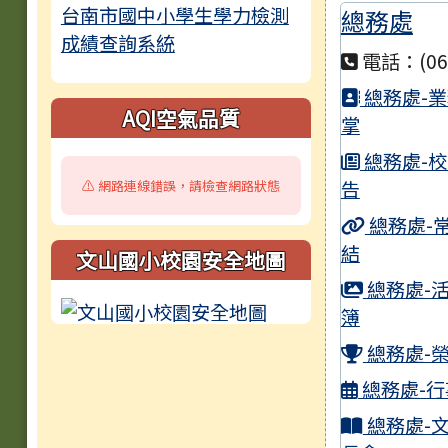
台南市國中小學生學力檢測
總務處
宣
成績查詢系統
染發
電話：(06)
總務處-
1
AQI空氣品質
掌
臺
總務處-
公告
告
⚠️ 網路連線錯誤，請檢查網路狀態
總務處-
轉
結
月以
文山國小校園安全地圖
總務處-
文
簿
教
總務處-
CI
總務處-行
臺
總務處-