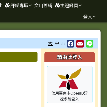
sh
評鑑專區
文山舊網
主題網頁
登入
⏸
大
中
小
右邊區域內容
請由此登入
種對象擴大為「滿6個
整合平臺」（簡稱
使用臺南市OpenID認
證系統登入