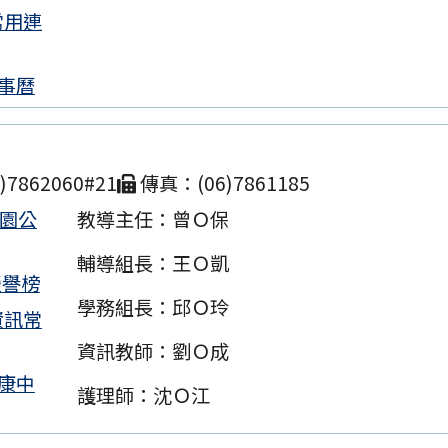
知「114-115年度COVID-19疫苗接種計畫」公費接
常用連
上尚未接種之民眾」措施，延長至115年9月28日止。
事曆
山國小115學年度各班級導師配置名單
育部國民及學前教育署「國民中小學課程及教學資源
RN）網站遷站並啟用新網址
7862060#21
傳真：(06)7861185
南市北門區文山國民小學115學年度長期代理教師甄選
校園公
教導主任：曾Ｏ保
輔導組長：王Ｏ凱
榮譽榜
南市北門區文山國民小學115學年度長期代理教師甄選
學務組長：邱Ｏ玲
次招考公告
資訊常
資訊教師：劉Ｏ成
市布可星球網站例行性維護停機公告
康中
護理師：沈Ｏ江
南市北門區文山國民小學115學年度一般科、美術科
結果暨第二次招考公告